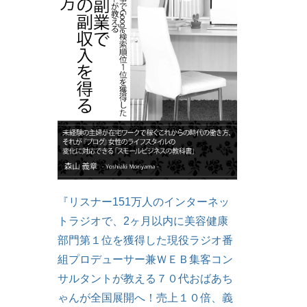
『リスナー151万人のインターネッ
トラジオで、2ヶ月以内に美容健康
部門第１位を獲得した現役ラジオ番
組プロデューサー兼ＷＥＢ集客コン
サルタントが教える７０代おばあち
ゃんが全国展開へ！売上１０倍、義