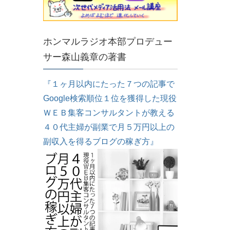
ホンマルラジオ本部プロデュー
サー森山義章の著書
『１ヶ月以内にたった７つの記事で
Google検索順位１位を獲得した現役
ＷＥＢ集客コンサルタントが教える
４０代主婦が副業で月５万円以上の
副収入を得るブログの稼ぎ方』