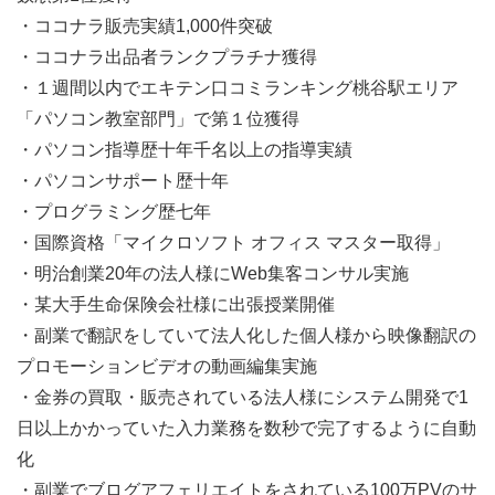
・ココナラ販売実績1,000件突破
・ココナラ出品者ランクプラチナ獲得
・１週間以内でエキテン口コミランキング桃谷駅エリア
「パソコン教室部門」で第１位獲得
・パソコン指導歴十年千名以上の指導実績
・パソコンサポート歴十年
・プログラミング歴七年
・国際資格「マイクロソフト オフィス マスター取得」
・明治創業20年の法人様にWeb集客コンサル実施
・某大手生命保険会社様に出張授業開催
・副業で翻訳をしていて法人化した個人様から映像翻訳の
プロモーションビデオの動画編集実施
・金券の買取・販売されている法人様にシステム開発で1
日以上かかっていた入力業務を数秒で完了するように自動
化
・副業でブログアフェリエイトをされている100万PVのサ