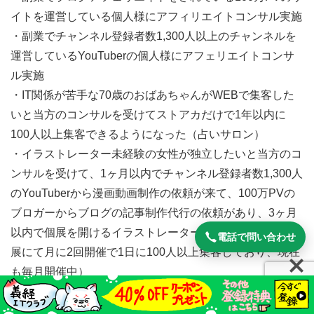
イトを運営している個人様にアフィリエイトコンサル実施
・副業でチャンネル登録者数1,300人以上のチャンネルを
運営しているYouTuberの個人様にアフェリエイトコンサ
ル実施
・IT関係が苦手な70歳のおばあちゃんがWEBで集客した
いと当方のコンサルを受けてストアカだけで1年以内に
100人以上集客できるようになった（占いサロン）
・イラストレーター未経験の女性が独立したいと当方のコ
ンサルを受けて、1ヶ月以内でチャンネル登録者数1,300人
のYouTuberから漫画動画制作の依頼が来て、100万PVの
ブロガーからブログの記事制作代行の依頼があり、3ヶ月
以内で個展を開けるイラストレーターになった（開いた個
電話で問い合わせ
展にて月に2回開催で1日に100人以上集客しており、現在
も毎月開催中）
・フォロワー10,000人以上でライブ配信のみで月20～30
万円以上稼いでいたライバーが収入源を増やしたいと当方