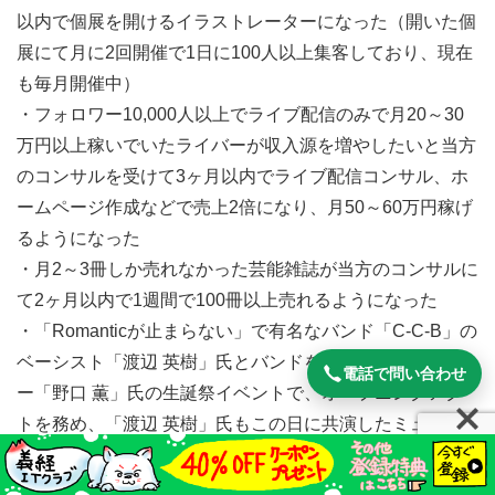
以内で個展を開けるイラストレーターになった（開いた個
展にて月に2回開催で1日に100人以上集客しており、現在
も毎月開催中）
・フォロワー10,000人以上でライブ配信のみで月20～30
万円以上稼いでいたライバーが収入源を増やしたいと当方
のコンサルを受けて3ヶ月以内でライブ配信コンサル、ホ
ームページ作成などで売上2倍になり、月50～60万円稼げ
るようになった
・月2～3冊しか売れなかった芸能雑誌が当方のコンサルに
て2ヶ月以内で1週間で100冊以上売れるようになった
・「Romanticが止まらない」で有名なバンド「C-C-B」の
ベーシスト「渡辺 英樹」氏とバンドを組んでいるドラマ
電話で問い合わせ
ー「野口 薫」氏の生誕祭イベントで、オープニングアク
トを務め、「渡辺 英樹」氏もこの日に共演したミュージ
シャンでプログラミングのフリーランスもしている方が当
方のコンサルにて「usingディレクティブ 削除」のキーワ