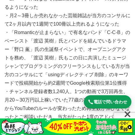
るようになった
・月2～3冊しか売れなかった芸能雑誌が当方のコンサルに
て2ヶ月以内で1週間で100冊以上売れるようになった
・「Romanticが止まらない」で有名なバンド「C-C-B」の
ベーシスト「渡辺 英樹」氏とバンドを組んでいるドラマ
ー「野口 薫」氏の生誕祭イベントで、オープニングアク
トを務め、「渡辺 英樹」氏もこの日に共演したミュージ
シャンでプログラミングのフリーランスもしている方が当
方のコンサルにて「usingディレクティブ 削除」のキーワ
ードで投稿開始から約2週間でGoogle検索順位第1位獲得
・チャンネル登録者数1,240人、1つの動画で3万回再生、
月20～30万円以上稼いでいた77歳のYouTuberの方が去年
電話で問い合わせ
からYouTubeのルールが変わったため再生数が伸びなくな
ったとご相談いただき、当方がたった1度のアドバイスを
しただけでチャンネル登録者数8,780人になり、1つの動画
で34万回再生になった