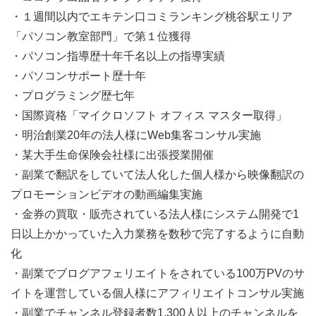
・１週間以内でエキテン口コミランキング桃谷駅エリア
「パソコン教室部門」で第１位獲得
・パソコン指導歴十年千名以上の指導実績
・パソコンサポート歴十年
・プログラミング歴七年
・国際資格「マイクロソフト オフィス マスター取得」
・明治創業20年の法人様にWeb集客コンサル実施
・某大手生命保険会社様に出張授業開催
・副業で翻訳をしていて法人化した個人様から映像翻訳の
プロモーションビデオの動画編集実施
・金券の買取・販売されている法人様にシステム開発で1
日以上かかっていた入力業務を数秒で完了するように自動
化
・副業でブログアフェリエイトをされている100万PVのサ
イトを運営している個人様にアフィリエイトコンサル実施
・副業でチャンネル登録者数1,300人以上のチャンネルを