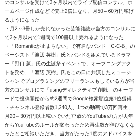
のコンサルを受けて3ヶ月以内でライブ配信コンサル、ホ
ームページ作成などで売上2倍になり、月50～60万円稼げ
るようになった
・月2～3冊しか売れなかった芸能雑誌が当方のコンサルに
て2ヶ月以内で1週間で100冊以上売れるようになった
・「Romanticが止まらない」で有名なバンド「C-C-B」の
ベーシスト「渡辺 英樹」氏とバンドを組んでいるドラマ
ー「野口 薫」氏の生誕祭イベントで、オープニングアク
トを務め、「渡辺 英樹」氏もこの日に共演したミュージ
シャンでプログラミングのフリーランスもしている方が当
方のコンサルにて「usingディレクティブ 削除」のキーワ
ードで投稿開始から約2週間でGoogle検索順位第1位獲得
・チャンネル登録者数1,240人、1つの動画で3万回再生、
月20～30万円以上稼いでいた77歳のYouTuberの方が去年
からYouTubeのルールが変わったため再生数が伸びなくな
ったとご相談いただき、当方がたった1度のアドバイスを