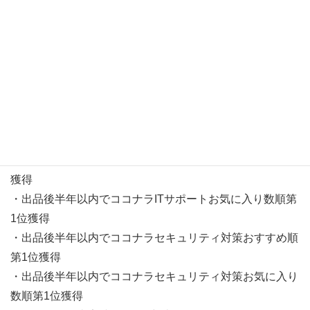
獲得
・「windows10 0xc1900101 – 0x20017 boot操作中にエラ
ーが発生 したため、インストールはsafe_osフェーズで失
敗しました」のGoogle検索順位第1位獲得
・「wifiには有効なip構成がありません 2019」のGoogle検
索順位第1位獲得
・出品後１年以内でココナラITサポートランキング第1位
獲得
・出品後半年以内でココナラITサポートおすすめ順第1位
獲得
・出品後半年以内でココナラITサポートお気に入り数順第
1位獲得
・出品後半年以内でココナラセキュリティ対策おすすめ順
第1位獲得
・出品後半年以内でココナラセキュリティ対策お気に入り
数順第1位獲得