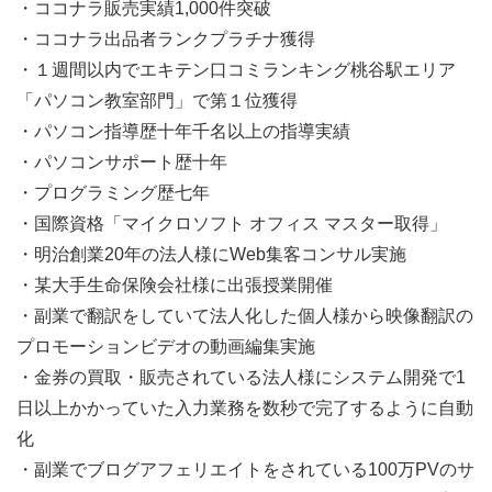
・ココナラ販売実績1,000件突破
・ココナラ出品者ランクプラチナ獲得
・１週間以内でエキテン口コミランキング桃谷駅エリア
「パソコン教室部門」で第１位獲得
・パソコン指導歴十年千名以上の指導実績
・パソコンサポート歴十年
・プログラミング歴七年
・国際資格「マイクロソフト オフィス マスター取得」
・明治創業20年の法人様にWeb集客コンサル実施
・某大手生命保険会社様に出張授業開催
・副業で翻訳をしていて法人化した個人様から映像翻訳の
プロモーションビデオの動画編集実施
・金券の買取・販売されている法人様にシステム開発で1
日以上かかっていた入力業務を数秒で完了するように自動
化
・副業でブログアフェリエイトをされている100万PVのサ