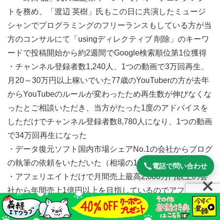
トを務め、「渡辺 英樹」氏もこの日に共演したミュージ
シャンでプログラミングのフリーランスもしている方が当
方のコンサルにて「usingディレクティブ 削除」のキーワ
ードで投稿開始から約2週間でGoogle検索順位第1位獲得
・チャンネル登録者数1,240人、1つの動画で3万回再生、
月20～30万円以上稼いでいた77歳のYouTuberの方が去年
からYouTubeのルールが変わったため再生数が伸びなくな
ったとご相談いただき、当方がたった1度のアドバイスを
しただけでチャンネル登録者数8,780人になり、1つの動画
で34万回再生になった
・データ復元ソフト国内市場シェアNo.1の会社からブログ
の執筆の依頼をいただいた（相場の10倍）
電話で問い合わせ
・アフェリエイトだけで月間売上最高2,000万円以上の会
社から年間売上1億円以上を目指しているのでアフェリエ
イターとしてうちの扱っている商品を扱って欲しいとご依
頼いただいた ほか