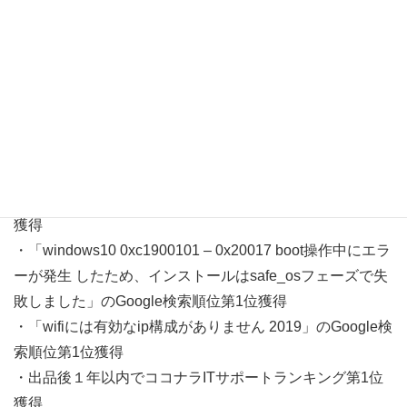
・「excel 初期設定に戻す」のGoogle検索順位第1位獲得
・「エクセル リセット 設定」のGoogle検索順位第1位獲
得
・「エクセル 設定 初期化」のGoogle検索順位第1位獲得
・「excel リセット」のGoogle検索順位第1位獲得
・「0xc1900101-0x20017 boot 操作中にエラー safe_osフ
ェーズ」のGoogle検索順位第1位獲得
・「0xc1900101 0x20017 原因」のGoogle検索順位第1位
獲得
・「windows10 0xc1900101 – 0x20017 boot操作中にエラ
ーが発生 したため、インストールはsafe_osフェーズで失
敗しました」のGoogle検索順位第1位獲得
・「wifiには有効なip構成がありません 2019」のGoogle検
索順位第1位獲得
・出品後１年以内でココナラITサポートランキング第1位
獲得