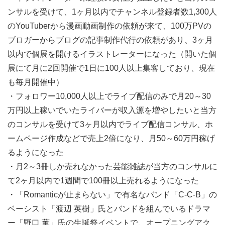
ンサルを受けて、1ヶ月以内でチャンネル登録者数1,300人
のYouTuberから漫画動画制作の依頼が来て、100万PVの
ブロガーからブログの記事制作代行の依頼があり、3ヶ月
以内で個展を開けるイラストレーターになった（開いた個
展にて月に2回開催で1日に100人以上集客しており、現在
も毎月開催中）
・フォロワー10,000人以上でライブ配信のみで月20～30
万円以上稼いでいたライバーが収入源を増やしたいと当方
のコンサルを受けて3ヶ月以内でライブ配信コンサル、ホ
ームページ作成などで売上2倍になり、月50～60万円稼げ
るようになった
・月2～3冊しか売れなかった芸能雑誌が当方のコンサルに
て2ヶ月以内で1週間で100冊以上売れるようになった
・「Romanticが止まらない」で有名なバンド「C-C-B」の
ベーシスト「渡辺 英樹」氏とバンドを組んでいるドラマ
ー「野口 薫」氏の生誕祭イベントで、オープニングアク