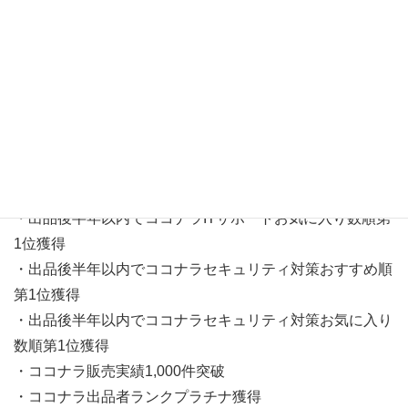
ーが発生 したため、インストールはsafe_osフェーズで失
敗しました」のGoogle検索順位第1位獲得
・「wifiには有効なip構成がありません 2019」のGoogle検
索順位第1位獲得
・出品後１年以内でココナラITサポートランキング第1位
獲得
・出品後半年以内でココナラITサポートおすすめ順第1位
獲得
・出品後半年以内でココナラITサポートお気に入り数順第
1位獲得
・出品後半年以内でココナラセキュリティ対策おすすめ順
第1位獲得
・出品後半年以内でココナラセキュリティ対策お気に入り
数順第1位獲得
・ココナラ販売実績1,000件突破
・ココナラ出品者ランクプラチナ獲得