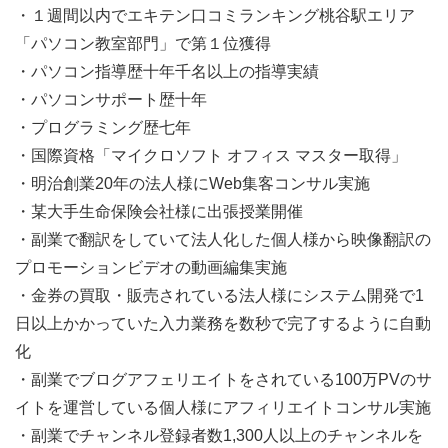
・１週間以内でエキテン口コミランキング桃谷駅エリア
「パソコン教室部門」で第１位獲得
・パソコン指導歴十年千名以上の指導実績
・パソコンサポート歴十年
・プログラミング歴七年
・国際資格「マイクロソフト オフィス マスター取得」
・明治創業20年の法人様にWeb集客コンサル実施
・某大手生命保険会社様に出張授業開催
・副業で翻訳をしていて法人化した個人様から映像翻訳の
プロモーションビデオの動画編集実施
・金券の買取・販売されている法人様にシステム開発で1
日以上かかっていた入力業務を数秒で完了するように自動
化
・副業でブログアフェリエイトをされている100万PVのサ
イトを運営している個人様にアフィリエイトコンサル実施
・副業でチャンネル登録者数1,300人以上のチャンネルを