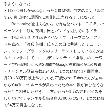
るようになった
・月2～3冊しか売れなかった芸能雑誌が当方のコンサルに
て2ヶ月以内で1週間で100冊以上売れるようになった
・「Romanticが止まらない」で有名なバンド「C-C-B」の
ベーシスト「渡辺 英樹」氏とバンドを組んでいるドラマ
ー「野口 薫」氏の生誕祭イベントで、オープニングアク
トを務め、「渡辺 英樹」氏もこの日に共演したミュージ
シャンでプログラミングのフリーランスもしている方が当
方のコンサルにて「usingディレクティブ 削除」のキーワ
ードで投稿開始から約2週間でGoogle検索順位第1位獲得
・チャンネル登録者数1,240人、1つの動画で3万回再生、
月20～30万円以上稼いでいた77歳のYouTuberの方が去年
からYouTubeのルールが変わったため再生数が伸びなくな
ったとご相談いただき、当方がたった1度のアドバイスを
しただけでチャンネル登録者数8,780人になり、1つの動画
で34万回再生になった