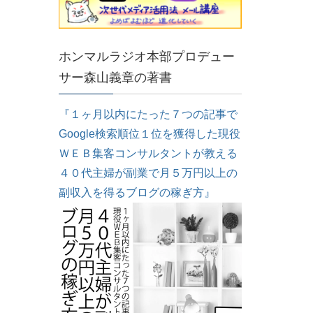
ホンマルラジオ本部プロデュー
サー森山義章の著書
『１ヶ月以内にたった７つの記事で
Google検索順位１位を獲得した現役
ＷＥＢ集客コンサルタントが教える
４０代主婦が副業で月５万円以上の
副収入を得るブログの稼ぎ方』