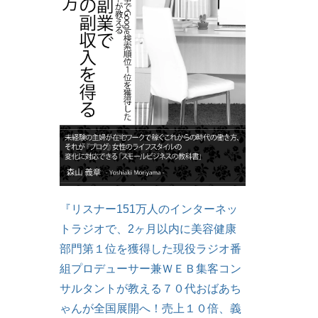
『リスナー151万人のインターネッ
トラジオで、2ヶ月以内に美容健康
部門第１位を獲得した現役ラジオ番
組プロデューサー兼ＷＥＢ集客コン
サルタントが教える７０代おばあち
ゃんが全国展開へ！売上１０倍、義