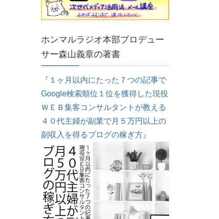
ホンマルラジオ本部プロデュー
サー森山義章の著書
『１ヶ月以内にたった７つの記事で
Google検索順位１位を獲得した現役
ＷＥＢ集客コンサルタントが教える
４０代主婦が副業で月５万円以上の
副収入を得るブログの稼ぎ方』