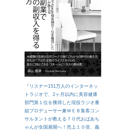
『リスナー151万人のインターネッ
トラジオで、2ヶ月以内に美容健康
部門第１位を獲得した現役ラジオ番
組プロデューサー兼ＷＥＢ集客コン
サルタントが教える７０代おばあち
ゃんが全国展開へ！売上１０倍、義