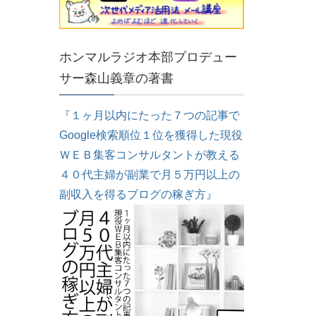
ホンマルラジオ本部プロデュー
サー森山義章の著書
『１ヶ月以内にたった７つの記事で
Google検索順位１位を獲得した現役
ＷＥＢ集客コンサルタントが教える
４０代主婦が副業で月５万円以上の
副収入を得るブログの稼ぎ方』