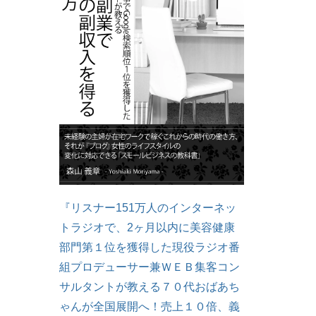
『リスナー151万人のインターネッ
トラジオで、2ヶ月以内に美容健康
部門第１位を獲得した現役ラジオ番
組プロデューサー兼ＷＥＢ集客コン
サルタントが教える７０代おばあち
ゃんが全国展開へ！売上１０倍、義