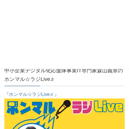
中小企業デジタル化応援隊事業IT専門家森山義章の
ホンマル☆ラジLive♬
『ホンマル☆ラジLive♬』