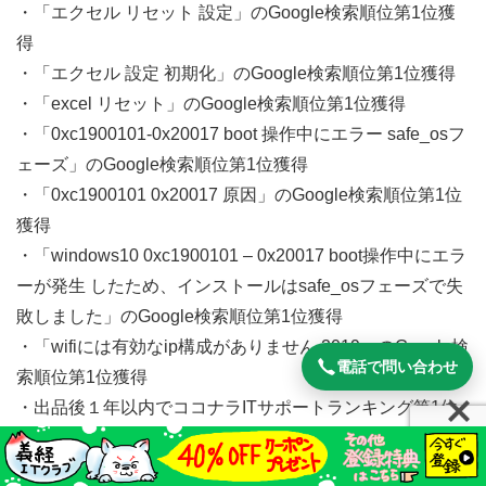
・「エクセル リセット 設定」のGoogle検索順位第1位獲
得
・「エクセル 設定 初期化」のGoogle検索順位第1位獲得
・「excel リセット」のGoogle検索順位第1位獲得
・「0xc1900101-0x20017 boot 操作中にエラー safe_osフ
ェーズ」のGoogle検索順位第1位獲得
・「0xc1900101 0x20017 原因」のGoogle検索順位第1位
獲得
・「windows10 0xc1900101 – 0x20017 boot操作中にエラ
ーが発生 したため、インストールはsafe_osフェーズで失
敗しました」のGoogle検索順位第1位獲得
・「wifiには有効なip構成がありません 2019」のGoogle検
電話で問い合わせ
索順位第1位獲得
・出品後１年以内でココナラITサポートランキング第1位
獲得
・出品後半年以内でココナラITサポートおすすめ順第1位