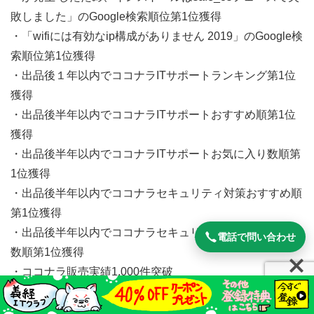
敗しました」のGoogle検索順位第1位獲得
・「wifiには有効なip構成がありません 2019」のGoogle検
索順位第1位獲得
・出品後１年以内でココナラITサポートランキング第1位
獲得
・出品後半年以内でココナラITサポートおすすめ順第1位
獲得
・出品後半年以内でココナラITサポートお気に入り数順第
1位獲得
・出品後半年以内でココナラセキュリティ対策おすすめ順
第1位獲得
・出品後半年以内でココナラセキュリティ対策お気に入り
電話で問い合わせ
数順第1位獲得
・ココナラ販売実績1,000件突破
・ココナラ出品者ランクプラチナ獲得
・１週間以内でエキテン口コミランキング桃谷駅エリア