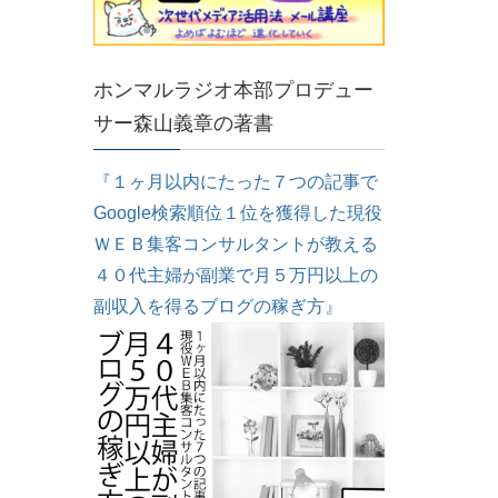
ホンマルラジオ本部プロデュー
サー森山義章の著書
『１ヶ月以内にたった７つの記事で
Google検索順位１位を獲得した現役
ＷＥＢ集客コンサルタントが教える
４０代主婦が副業で月５万円以上の
副収入を得るブログの稼ぎ方』