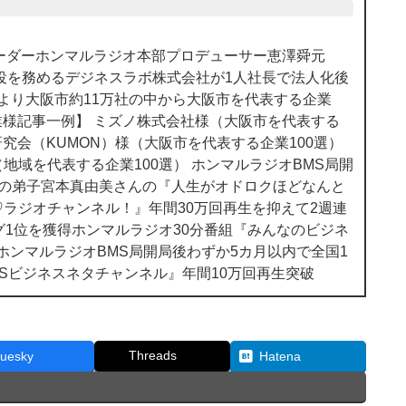
ー
を
使
のリーダーホンマルラジオ本部プロデューサー恵澤舜元
っ
役を務めるデジネスラボ株式会社が1人社長で法人化後
て
様より大阪市約11万社の中から大阪市を代表する企業
く
企業様記事一例】 ミズノ株式会社様（大阪市を代表する
だ
研究会（KUMON）様（大阪市を代表する企業100選）
さ
地域を代表する企業100選） ホンマルラジオBMS局開
い。
んの弟子宮本真由美さんの『人生がオドロクほどなんと
ラジオチャンネル！』年間30万回再生を抑えて2週連
グ1位を獲得ホンマルラジオ30分番組『みんなのビジネ
 ホンマルラジオBMS局開局後わずか5カ月以内で全国1
MSビジネスネタチャンネル』年間10万回再生突破
Threads
luesky
Hatena