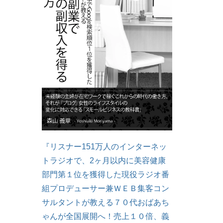
『リスナー151万人のインターネッ
トラジオで、2ヶ月以内に美容健康
部門第１位を獲得した現役ラジオ番
組プロデューサー兼ＷＥＢ集客コン
サルタントが教える７０代おばあち
ゃんが全国展開へ！売上１０倍、義