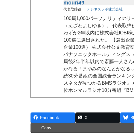
mouri49
代表取締役
：
デジネスラボ株式会社
100局1,000パーソナリティ
（えざわよしゆき）。 代表取締
わずか2年以内に株式会社IOBI
100選に選出された。 【選出
企業100選） 株式会社公文教育
パナソニックホールディングス（
局後2年半年以内で斎藤一人さ
かなる！まゆみのなんとかなる♡
続30分番組の全国総合ランキン
スネタが見つかるBMSラジオ』
位ホンマルラジオ10分番組『B
Facebook
X
B
Copy