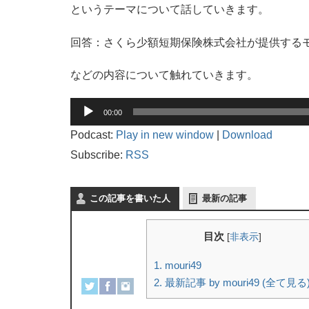
というテーマについて話していきます。
回答：さくら少額短期保険株式会社が提供する
などの内容について触れていきます。
音
00:00
声
プ
Podcast:
Play in new window
|
Download
レ
Subscribe:
RSS
ー
ヤ
ー
この記事を書いた人
最新の記事
目次
[
非表示
]
1.
mouri49
2.
最新記事 by mouri49 (全て見る