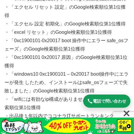
・「エクセル リセット 設定」のGoogle検索順位第1位獲
得
・「エクセル 設定 初期化」のGoogle検索順位第1位獲得
・「excel リセット」のGoogle検索順位第1位獲得
・「0xc1900101-0x20017 boot 操作中にエラー safe_osフ
ェーズ」のGoogle検索順位第1位獲得
・「0xc1900101 0x20017 原因」のGoogle検索順位第1位
獲得
・「windows10 0xc1900101 – 0x20017 boot操作中にエラ
ーが発生 したため、インストールはsafe_osフェーズで失
敗しました」のGoogle検索順位第1位獲得
・「wifiには有効なip構成がありません 2019」のGoogle検
電話で問い合わせ
索順位第1位獲得
・出品後１年以内でココナラITサポートランキング第1位
獲得
・出品後半年以内でココナラITサポートおすすめ順第1位