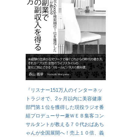
『リスナー151万人のインターネッ
トラジオで、2ヶ月以内に美容健康
部門第１位を獲得した現役ラジオ番
組プロデューサー兼ＷＥＢ集客コン
サルタントが教える７０代おばあち
ゃんが全国展開へ！売上１０倍、義