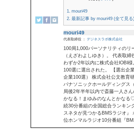
1.
mouri49
2.
最新記事 by mouri49 (全て見る
mouri49
代表取締役
：
デジネスラボ株式会社
100局1,000パーソナリティ
（えざわよしゆき）。 代表取締
わずか2年以内に株式会社IOBI
100選に選出された。 【選出
企業100選） 株式会社公文教育
パナソニックホールディングス（
局後2年半年以内で斎藤一人さ
かなる！まゆみのなんとかなる♡
続30分番組の全国総合ランキン
スネタが見つかるBMSラジオ』
位ホンマルラジオ10分番組『B