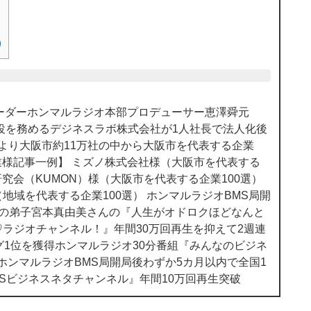
上
下
矢
)
印
キ
ー
を
使
のリーダーホンマルラジオ本部プロデューサー恵澤舜元
っ
役を務めるデジネスラボ株式会社が1人社長で法人化後
て
様より大阪市約11万社の中から大阪市を代表する企業
く
企業様記事一例】 ミズノ株式会社様（大阪市を代表する
だ
研究会（KUMON）様（大阪市を代表する企業100選）
さ
地域を代表する企業100選） ホンマルラジオBMS局開
い。
んの弟子宮本真由美さんの『人生がオドロクほどなんと
ラジオチャンネル！』年間30万回再生を抑えて2週連
グ1位を獲得ホンマルラジオ30分番組『みんなのビジネ
 ホンマルラジオBMS局開局後わずか5カ月以内で全国1
MSビジネスネタチャンネル』年間10万回再生突破