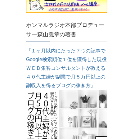
ホンマルラジオ本部プロデュー
サー森山義章の著書
『１ヶ月以内にたった７つの記事で
Google検索順位１位を獲得した現役
ＷＥＢ集客コンサルタントが教える
４０代主婦が副業で月５万円以上の
副収入を得るブログの稼ぎ方』