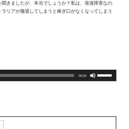
を聞きましたが、本当でしょうか？私は、発達障害なの
トラリアが撤退してしまうと稼ぎ口がなくなってしまう
ボ
00:00
リ
ュ
ー
ム
調
節
に
は