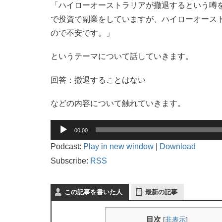
「ハイローオーストラリアが撤退するという噂
で投資で副業をしていますが、ハイローオース
ので不安です。」
というテーマについて話していきます。
回答：撤退することはない
などの内容について触れていきます。
音
00:00
声
プ
Podcast:
Play in new window
|
Download
レ
Subscribe:
RSS
ー
ヤ
ー
この記事を書いた人
最新の記事
目次
[
非表示
]