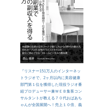
『リスナー151万人のインターネッ
トラジオで、2ヶ月以内に美容健康
部門第１位を獲得した現役ラジオ番
組プロデューサー兼ＷＥＢ集客コン
サルタントが教える７０代おばあち
ゃんが全国展開へ！売上１０倍、義