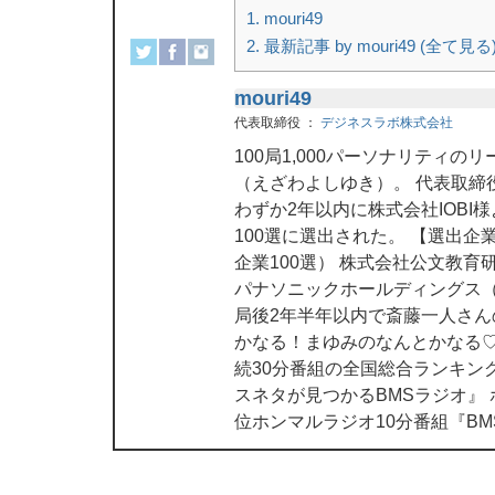
1.
mouri49
2.
最新記事 by mouri49 (全て見る
mouri49
代表取締役
：
デジネスラボ株式会社
100局1,000パーソナリティ
（えざわよしゆき）。 代表取締
わずか2年以内に株式会社IOBI
100選に選出された。 【選出
企業100選） 株式会社公文教育
パナソニックホールディングス（
局後2年半年以内で斎藤一人さ
かなる！まゆみのなんとかなる♡
続30分番組の全国総合ランキン
スネタが見つかるBMSラジオ』
位ホンマルラジオ10分番組『B