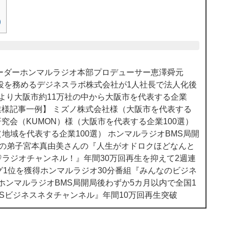
下
矢
)
印
キ
ー
を
使
のリーダーホンマルラジオ本部プロデューサー恵澤舜元
っ
役を務めるデジネスラボ株式会社が1人社長で法人化後
て
様より大阪市約11万社の中から大阪市を代表する企業
く
企業様記事一例】 ミズノ株式会社様（大阪市を代表する
だ
研究会（KUMON）様（大阪市を代表する企業100選）
さ
地域を代表する企業100選） ホンマルラジオBMS局開
い。
んの弟子宮本真由美さんの『人生がオドロクほどなんと
ラジオチャンネル！』年間30万回再生を抑えて2週連
グ1位を獲得ホンマルラジオ30分番組『みんなのビジネ
 ホンマルラジオBMS局開局後わずか5カ月以内で全国1
MSビジネスネタチャンネル』年間10万回再生突破