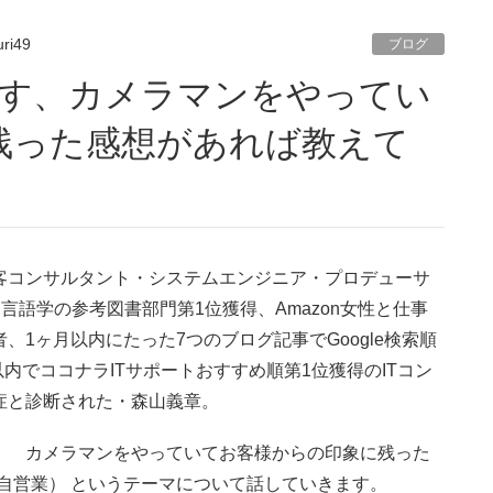
ri49
ブログ
残った感想があれば教えて
集客コンサルタント・システムエンジニア・プロデューサ
言語学の参考図書部門第1位獲得、Amazon女性と仕事
著者、1ヶ月以内にたった7つのブログ記事でGoogle検索順
内でココナラITサポートおすすめ順第1位獲得のITコン
閉症と診断された・森山義章。
害です、 カメラマンをやっていてお客様からの印象に残った
・自営業） というテーマについて話していきます。