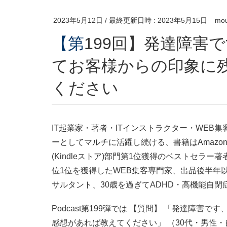
2023年5月12日
/ 最終更新日時 :
2023年5月15日
mou
【第199回】発達障害です、カメラマンをやってい
てお客様からの印象に
ください
IT起業家・著者・ITインストラクター・WEB
ーとしてマルチに活躍し続ける、書籍はAmazon
(Kindleストア)部門第1位獲得のベストセラー
位1位を獲得したWEB集客専門家、出品後半年以
サルタント、30歳を過ぎてADHD・高機能自
Podcast第199弾では 【質問】 「発達障
感想があれば教えてください」 （30代・男性