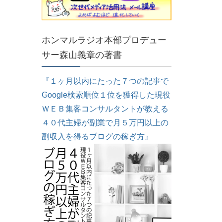
ホンマルラジオ本部プロデュー
サー森山義章の著書
『１ヶ月以内にたった７つの記事で
Google検索順位１位を獲得した現役
ＷＥＢ集客コンサルタントが教える
４０代主婦が副業で月５万円以上の
副収入を得るブログの稼ぎ方』