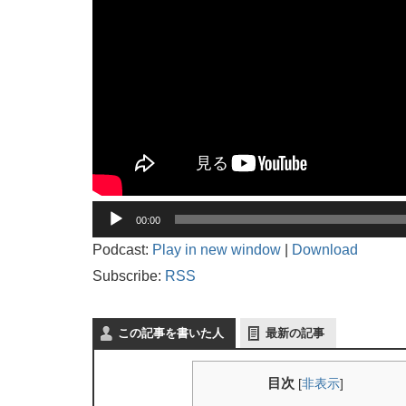
音
00:00
声
プ
Podcast:
Play in new window
|
Download
レ
Subscribe:
RSS
ー
ヤ
ー
この記事を書いた人
最新の記事
目次
[
非表示
]