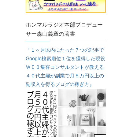
ホンマルラジオ本部プロデュー
サー森山義章の著書
『１ヶ月以内にたった７つの記事で
Google検索順位１位を獲得した現役
ＷＥＢ集客コンサルタントが教える
４０代主婦が副業で月５万円以上の
副収入を得るブログの稼ぎ方』