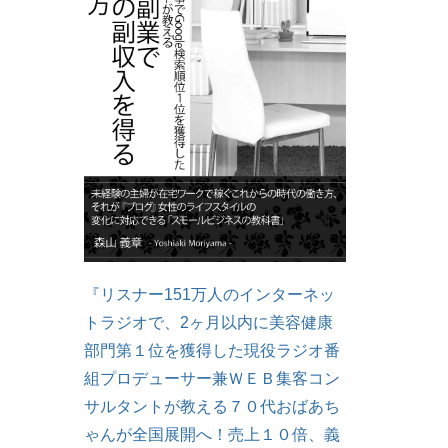
『リスナー151万人のインターネッ
トラジオで、2ヶ月以内に美容健康
部門第１位を獲得した現役ラジオ番
組プロデューサー兼ＷＥＢ集客コン
サルタントが教える７０代おばあち
ゃんが全国展開へ！売上１０倍、義