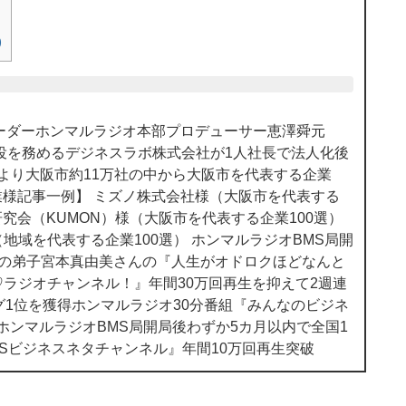
下
矢
)
印
キ
ー
を
使
のリーダーホンマルラジオ本部プロデューサー恵澤舜元
っ
役を務めるデジネスラボ株式会社が1人社長で法人化後
て
様より大阪市約11万社の中から大阪市を代表する企業
く
企業様記事一例】 ミズノ株式会社様（大阪市を代表する
だ
研究会（KUMON）様（大阪市を代表する企業100選）
さ
地域を代表する企業100選） ホンマルラジオBMS局開
い。
んの弟子宮本真由美さんの『人生がオドロクほどなんと
ラジオチャンネル！』年間30万回再生を抑えて2週連
グ1位を獲得ホンマルラジオ30分番組『みんなのビジネ
 ホンマルラジオBMS局開局後わずか5カ月以内で全国1
MSビジネスネタチャンネル』年間10万回再生突破