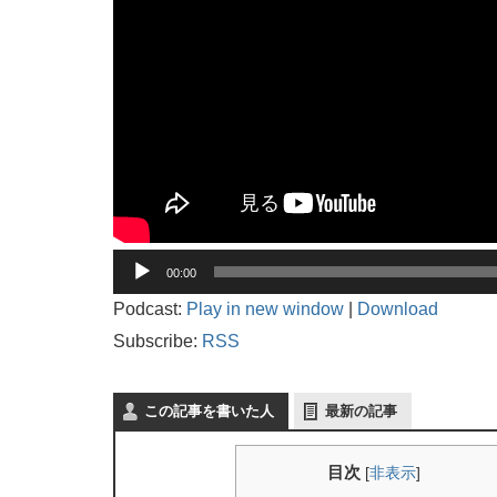
音
00:00
声
プ
Podcast:
Play in new window
|
Download
レ
Subscribe:
RSS
ー
ヤ
ー
この記事を書いた人
最新の記事
目次
[
非表示
]