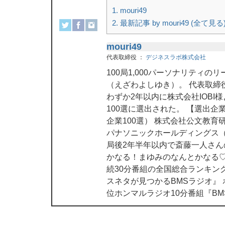
1.
mouri49
2.
最新記事 by mouri49 (全て見る
mouri49
代表取締役
：
デジネスラボ株式会社
100局1,000パーソナリティ
（えざわよしゆき）。 代表取締
わずか2年以内に株式会社IOBI
100選に選出された。 【選出
企業100選） 株式会社公文教育
パナソニックホールディングス（
局後2年半年以内で斎藤一人さ
かなる！まゆみのなんとかなる♡
続30分番組の全国総合ランキン
スネタが見つかるBMSラジオ』
位ホンマルラジオ10分番組『B