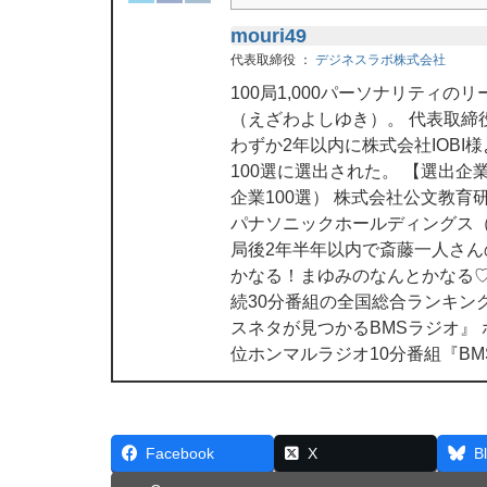
mouri49
代表取締役
：
デジネスラボ株式会社
100局1,000パーソナリティ
（えざわよしゆき）。 代表取締
わずか2年以内に株式会社IOBI
100選に選出された。 【選出
企業100選） 株式会社公文教育
パナソニックホールディングス（
局後2年半年以内で斎藤一人さ
かなる！まゆみのなんとかなる♡
続30分番組の全国総合ランキン
スネタが見つかるBMSラジオ』
位ホンマルラジオ10分番組『B
Facebook
X
B