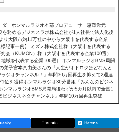
のリーダーホンマルラジオ本部プロデューサー恵澤舜元
役を務めるデジネスラボ株式会社が1人社長で法人化後
様より大阪市約11万社の中から大阪市を代表する企業
企業様記事一例】 ミズノ株式会社様（大阪市を代表する
研究会（KUMON）様（大阪市を代表する企業100選）
地域を代表する企業100選） ホンマルラジオBMS局開
んの弟子宮本真由美さんの『人生がオドロクほどなんと
ラジオチャンネル！』年間30万回再生を抑えて2週連
グ1位を獲得ホンマルラジオ30分番組『みんなのビジネ
 ホンマルラジオBMS局開局後わずか5カ月以内で全国1
MSビジネスネタチャンネル』年間10万回再生突破
Threads
luesky
Hatena