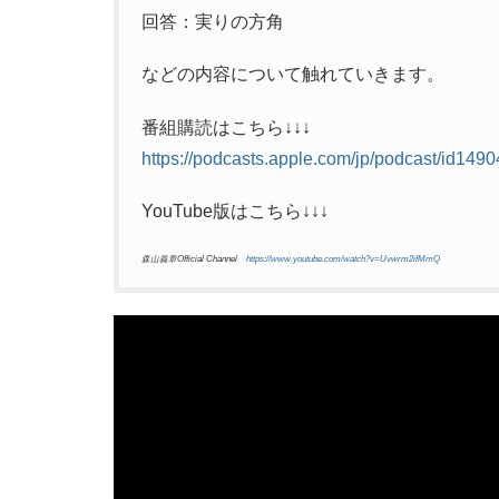
回答：実りの方角
などの内容について触れていきます。
番組購読はこちら↓↓↓
https://podcasts.apple.com/jp/podcas
t/id149
YouTube版はこちら↓↓↓
森山義章Official Channel
https://www.youtube.com/watch?v=Uvwrm2ifMmQ