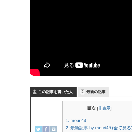
この記事を書いた人
最新の記事
目次
[
非表示
]
1.
mouri49
2.
最新記事 by mouri49 (全て見る