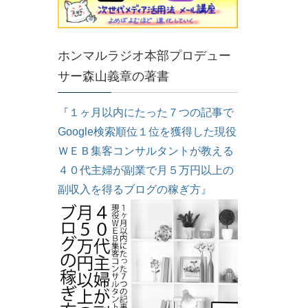
ホンマルラジオ本部プロデュー
サー森山義章の著書
『１ヶ月以内にたった７つの記事で
Google検索順位１位を獲得した現役
ＷＥＢ集客コンサルタントが教える
４０代主婦が副業で月５万円以上の
副収入を得るブログの稼ぎ方』