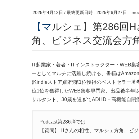
2025年4月12日
/ 最終更新日時 :
2025年6月27日
mou
【マルシェ】第286回Hさんの相性、マルシェ方
角、ビジネス交流会方
IT起業家・著者・ITインストラクター・WEB
ーとしてマルチに活躍し続ける、書籍はAmazon
(Kindleストア)部門第1位獲得のベストセラー
位1位を獲得したWEB集客専門家、出品後半年以
サルタント、30歳を過ぎてADHD・高機能自
Podcast第286弾では
【質問】 Hさんの相性、マルシェ方角、ビ