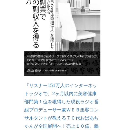
『リスナー151万人のインターネッ
トラジオで、2ヶ月以内に美容健康
部門第１位を獲得した現役ラジオ番
組プロデューサー兼ＷＥＢ集客コン
サルタントが教える７０代おばあち
ゃんが全国展開へ！売上１０倍、義