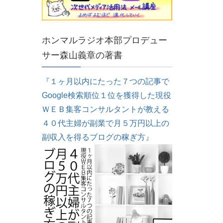
ホンマルラジオ本部プロデュー
サー森山義章の著書
『１ヶ月以内にたった７つの記事で
Google検索順位１位を獲得した現役
ＷＥＢ集客コンサルタントが教える
４０代主婦が副業で月５万円以上の
副収入を得るブログの稼ぎ方』