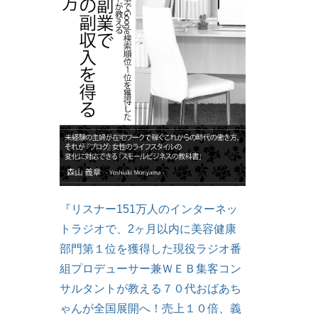
『リスナー151万人のインターネッ
トラジオで、2ヶ月以内に美容健康
部門第１位を獲得した現役ラジオ番
組プロデューサー兼ＷＥＢ集客コン
サルタントが教える７０代おばあち
ゃんが全国展開へ！売上１０倍、義