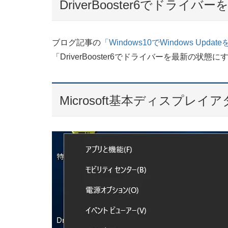
DriverBooster6でドライ
ブログ記事の
「Windows10でWindows U
「DriverBooster6でドライバーを最新の状
Microsoft基本ディスプ