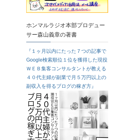
ホンマルラジオ本部プロデュー
サー森山義章の著書
『１ヶ月以内にたった７つの記事で
Google検索順位１位を獲得した現役
ＷＥＢ集客コンサルタントが教える
４０代主婦が副業で月５万円以上の
副収入を得るブログの稼ぎ方』