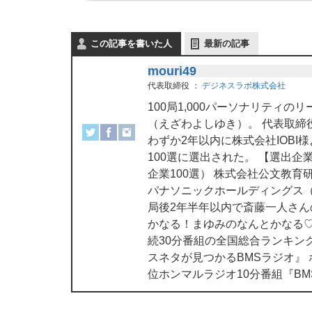
この記事を書いた人
最新の記事
mouri49
代表取締役
：
デジネスラボ株式会社
100局1,000パーソナリティ
（えざわよしゆき）。 代表取締
わずか2年以内に株式会社IOBI
100選に選出された。 【選出
企業100選） 株式会社公文教育
パナソニックホールディングス（
局後2年半年以内で斎藤一人さ
かなる！まゆみのなんとかなる♡
続30分番組の全国総合ランキン
スネタが見つかるBMSラジオ』
位ホンマルラジオ10分番組『B