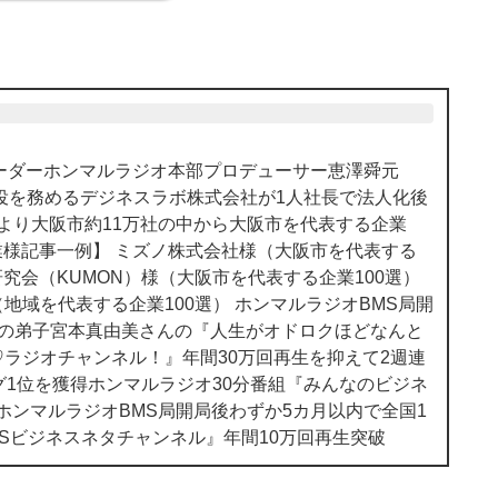
のリーダーホンマルラジオ本部プロデューサー恵澤舜元
役を務めるデジネスラボ株式会社が1人社長で法人化後
様より大阪市約11万社の中から大阪市を代表する企業
企業様記事一例】 ミズノ株式会社様（大阪市を代表する
研究会（KUMON）様（大阪市を代表する企業100選）
地域を代表する企業100選） ホンマルラジオBMS局開
んの弟子宮本真由美さんの『人生がオドロクほどなんと
ラジオチャンネル！』年間30万回再生を抑えて2週連
グ1位を獲得ホンマルラジオ30分番組『みんなのビジネ
 ホンマルラジオBMS局開局後わずか5カ月以内で全国1
MSビジネスネタチャンネル』年間10万回再生突破