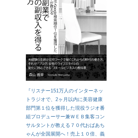
『リスナー151万人のインターネッ
トラジオで、2ヶ月以内に美容健康
部門第１位を獲得した現役ラジオ番
組プロデューサー兼ＷＥＢ集客コン
サルタントが教える７０代おばあち
ゃんが全国展開へ！売上１０倍、義