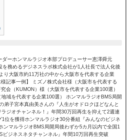
は
上
下
矢
)
印
キ
ー
を
使
のリーダーホンマルラジオ本部プロデューサー恵澤舜元
っ
役を務めるデジネスラボ株式会社が1人社長で法人化後
て
様より大阪市約11万社の中から大阪市を代表する企業
く
企業様記事一例】 ミズノ株式会社様（大阪市を代表する
だ
研究会（KUMON）様（大阪市を代表する企業100選）
さ
地域を代表する企業100選） ホンマルラジオBMS局開
い。
んの弟子宮本真由美さんの『人生がオドロクほどなんと
ラジオチャンネル！』年間30万回再生を抑えて2週連
グ1位を獲得ホンマルラジオ30分番組『みんなのビジネ
 ホンマルラジオBMS局開局後わずか5カ月以内で全国1
MSビジネスネタチャンネル』年間10万回再生突破