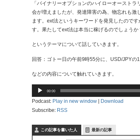
「バイナリーオプションのハイローオーストラ
会が増えましたが、発達障害の為、物忘れも激
ます。ext法というキーワードを発見したので
す。果たしてext法は本当に稼げるのでしょうか
というテーマについて話していきます。
回答：ゴトー日の午前9時55分に、USD/JPY
などの内容について触れていきます。
音
00:00
声
プ
Podcast:
Play in new window
|
Download
レ
Subscribe:
RSS
ー
ヤ
ー
この記事を書いた人
最新の記事