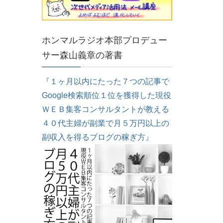
ホンマルラジオ本部プロデュー
サー森山義章の著書
『１ヶ月以内にたった７つの記事で
Google検索順位１位を獲得した現役
ＷＥＢ集客コンサルタントが教える
４０代主婦が副業で月５万円以上の
副収入を得るブログの稼ぎ方』