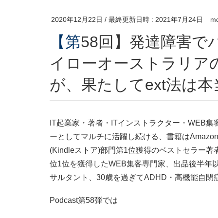
2020年12月22日
/ 最終更新日時 :
2021年7月24日
mo
【第58回】発達障害でバイナリーオプションのハ
イローオーストラリア
が、果たしてext法は
IT起業家・著者・ITインストラクター・WEB
ーとしてマルチに活躍し続ける、書籍はAmazon
(Kindleストア)部門第1位獲得のベストセラー
位1位を獲得したWEB集客専門家、出品後半年以
サルタント、30歳を過ぎてADHD・高機能自
Podcast第58弾では