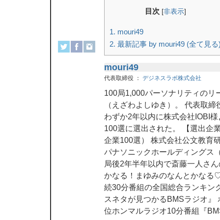
目次
[
非表示
]
1.
mouri49
2.
最新記事 by mouri49 (全て見る
mouri49
代表取締役
：
デジネスラボ株式会社
100局1,000パーソナリティ
（えざわよしゆき）。 代表取締
わずか2年以内に株式会社IOBI
100選に選出された。 【選出
企業100選） 株式会社公文教育
パナソニックホールディングス（
局後2年半年以内で斎藤一人さ
かなる！まゆみのなんとかなる♡
続30分番組の全国総合ランキン
スネタが見つかるBMSラジオ』
位ホンマルラジオ10分番組『B