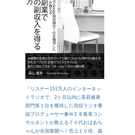
『リスナー151万人のインターネッ
トラジオで、2ヶ月以内に美容健康
部門第１位を獲得した現役ラジオ番
組プロデューサー兼ＷＥＢ集客コン
サルタントが教える７０代おばあち
ゃんが全国展開へ！売上１０倍、義