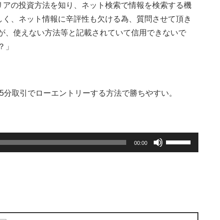
リアの投資方法を知り、ネット検索で情報を検索する機
しく、ネット情報に辛評性も欠ける為、質問させて頂き
すが、使えない方法等と記載されていて信用できないで
？」
の15分取引でローエントリーする方法で勝ちやすい。
ボ
00:00
リ
ュ
ー
ム
調
節
に