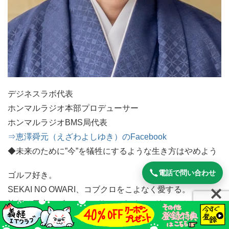
デジネスラボ代表
ホンマルラジオ本部プロデューサー
ホンマルラジオBMS局代表
⇒恵澤舜元（えざわよしゆき）のFacebook
◆未来のために”今”を犠牲にするような生き方はやめよう
電話で問い合わせ
ゴルフ好き。
SEKAI NO OWARI、コブクロをこよなく愛する。
旅行は日本、ビールはアサヒスタイルフリー、チーズは小
岩井農場、ハムは大山、携帯はiPhone