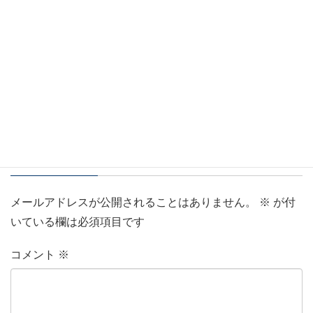
手順で元に戻せます。
https://yosituneitclub.com/excel-configuration-
reset/
返信
コメントを残す
メールアドレスが公開されることはありません。
※
が付
いている欄は必須項目です
コメント
※